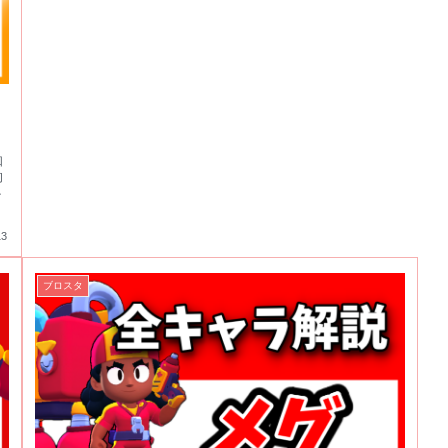
知
的
必
13
ブロスタ