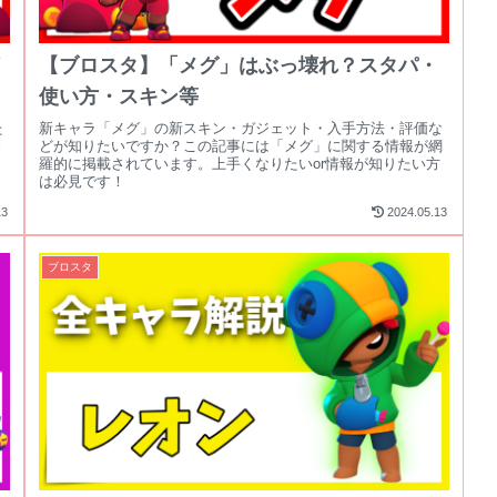
【ブロスタ】「メグ」はぶっ壊れ？スタパ・
使い方・スキン等
た
新キャラ「メグ」の新スキン・ガジェット・入手方法・評価な
さ
どが知りたいですか？この記事には「メグ」に関する情報が網
！
羅的に掲載されています。上手くなりたいor情報が知りたい方
は必見です！
13
2024.05.13
ブロスタ