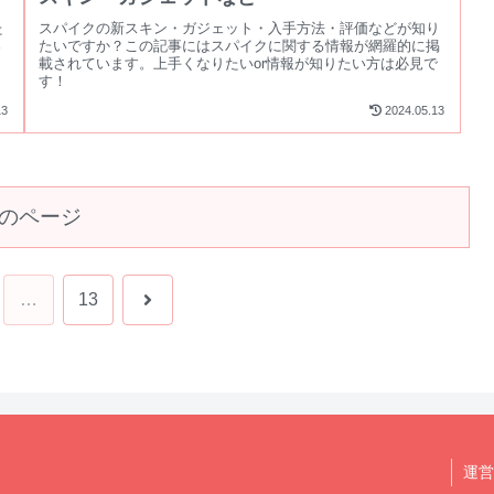
た
スパイクの新スキン・ガジェット・入手方法・評価などが知り
さ
たいですか？この記事にはスパイクに関する情報が網羅的に掲
！
載されています。上手くなりたいor情報が知りたい方は必見で
す！
13
2024.05.13
のページ
次
…
13
へ
運営