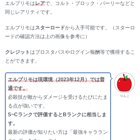
エルプリモは
レア
で、コルト・ブロック・バーリーなどと
同じレアリティです。
エルプリモは
スターロード
から入手可能です。（スターロ
ードの確認方法は上の画像を参考に）
クレジット
はブロスタパスやログイン報酬等で獲得するこ
とができます。
エルプリモは現環境（202
3
年12月）では普
通です。
りんご
必殺技が敵からダメージを受けるたびにたま
る点が強いです。
S~Cランクで評価するとBランクに相当しま
す。
最新の評価が知りたい方は「最強キャララン