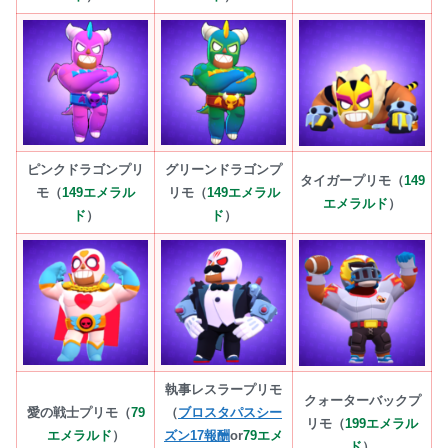
ピンクドラゴンプリ
グリーンドラゴンプ
タイガープリモ（
149
モ（
149エメラル
リモ（
149エメラル
エメラルド
）
ド
）
ド
）
執事レスラープリモ
クォーターバックプ
愛の戦士プリモ（
79
（
ブロスタパスシー
リモ（
199エメラル
エメラルド
）
ズン17報酬
or
79エメ
ド
）