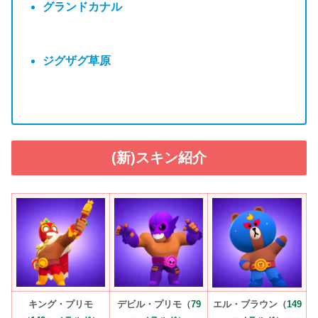
グランドカナル
ジグザグ草原
(新)スキン紹介
キング・プリモ
デビル・プリモ（
79
エル・ブラウン（
149